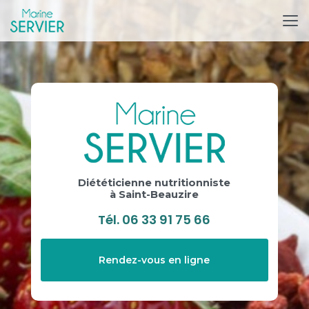
Aller
au
contenu
principal
Diététicienne nutritionniste
à Saint-Beauzire
Tél.
06 33 91 75 66
Rendez-vous en ligne