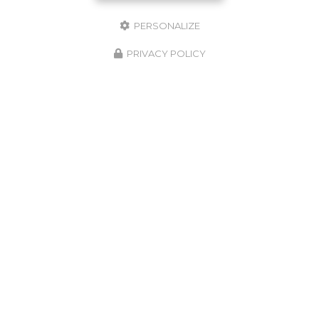
PERSONALIZE
PRIVACY POLICY
Marine Servier
Diététicienne nutritionniste
à Saint-Beauzire
,
Lempdes et
Les Ancizes-Comps
6 bis rue du Pont Neuf
63360
Saint-Beauzire
Mardi
: 9h - 20h
Samedi
: 9h - 12h30
3 rue Saint-Vincent
63370
Lempdes