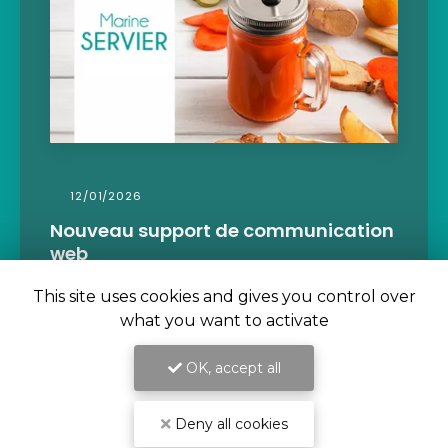
09/11/2021
Rééquilibrage alimentaire pour
perdre la ceinture abdominale par
diététicienne à Saint-Beauzire
This site uses cookies and gives you control over
Marine Servier
votre diététicienne
what you want to activate
nutritionniste vous conseille pour
le
rééquilibrage alimentaire pour perdre la
OK, accept all
ceinture abdominale à Saint-Beauzire.
Les…
Deny all cookies
Toute l'actualité