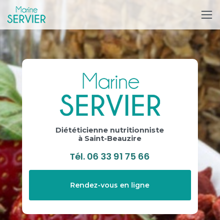
Aller
au
contenu
principal
Diététicienne nutritionniste
à Saint-Beauzire
Tél.
06 33 91 75 66
Rendez-vous en ligne