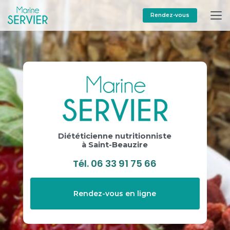
Aller
au
Rendez-vous
contenu
principal
Diététicienne nutritionniste
à Saint-Beauzire
Tél.
06 33 91 75 66
Rendez-vous en ligne