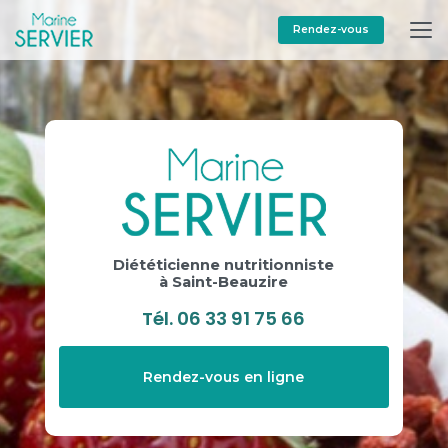
Aller
au
Rendez-vous
contenu
principal
Diététicienne nutritionniste
à Saint-Beauzire
Tél.
06 33 91 75 66
Rendez-vous en ligne