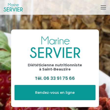
Aller
au
contenu
principal
Diététicienne nutritionniste
à Saint-Beauzire
Tél.
06 33 91 75 66
Rendez-vous en ligne