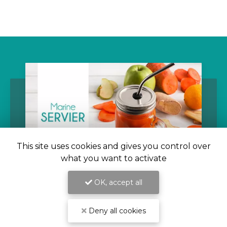
This site uses cookies and gives you control over
what you want to activate
OK, accept all
09/11/2021
Deny all cookies
Rééquilibrage alimentaire pour
perdre la ceinture abdominale par