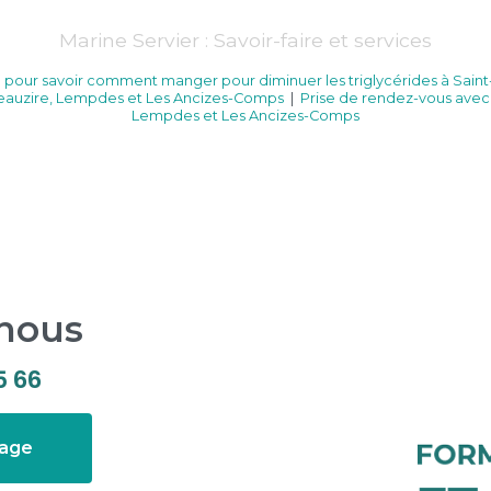
Marine Servier : Savoir-faire et services
te pour savoir comment manger pour diminuer les triglycérides à Sa
-Beauzire, Lempdes et Les Ancizes-Comps
|
Prise de rendez-vous avec 
Lempdes et Les Ancizes-Comps
-nous
5 66
sage