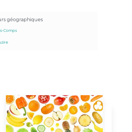
urs géographiques
es-Comps
uzire