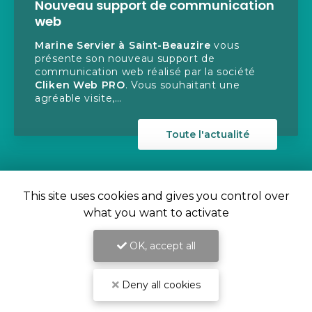
ation
Rééquilibrage alimentaire pour
perdre la ceinture abdominale 
diététicienne à Saint-Beauzire
Marine Servier
votre diététicienne
été
nutritionniste vous conseille pour
le
e
rééquilibrage alimentaire pour perdr
ceinture abdominale à Saint-Beauzir
Les…
té
Toute l'actuali
This site uses cookies and gives you control over
what you want to activate
OK, accept all
Deny all cookies