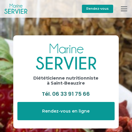
Aller
au
Rendez-vous
contenu
principal
Diététicienne nutritionniste
à Saint-Beauzire
Tél.
06 33 91 75 66
Rendez-vous en ligne