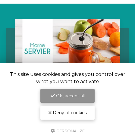
This site uses cookies and gives you control over
what you want to activate
OK, accept all
09/11/2021
Rééquilibrage alimentaire pour
Deny all cookies
perdre la ceinture abdominale par
diététicienne à Saint-Beauzire
PERSONALIZE
Marine Servier
votre diététicienne