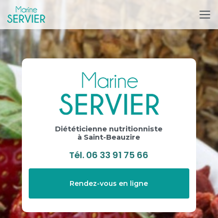
Aller
au
contenu
principal
Diététicienne nutritionniste
à Saint-Beauzire
Tél.
06 33 91 75 66
Rendez-vous en ligne