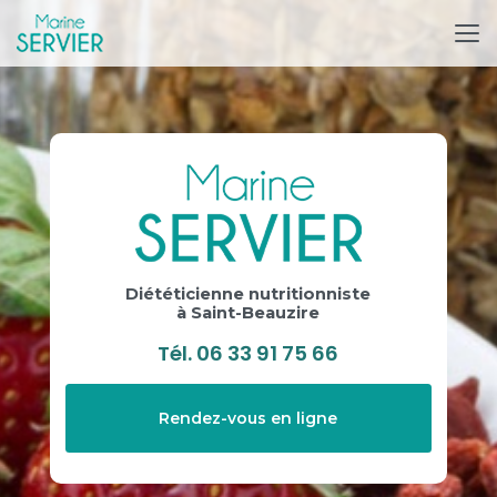
Aller
au
contenu
principal
Diététicienne nutritionniste
à Saint-Beauzire
Tél.
06 33 91 75 66
Rendez-vous en ligne