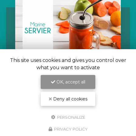
This site uses cookies and gives you control over
what you want to activate
09/11/2021
OK, accept all
Rééquilibrage alimentaire pour
perdre la ceinture abdominale par
Deny all cookies
diététicienne à Saint-Beauzire
Marine Servier
votre diététicienne
PERSONALIZE
nutritionniste vous conseille pour
le
rééquilibrage alimentaire pour perdre la
PRIVACY POLICY
ceinture abdominale à Saint-Beauzire.
Les…