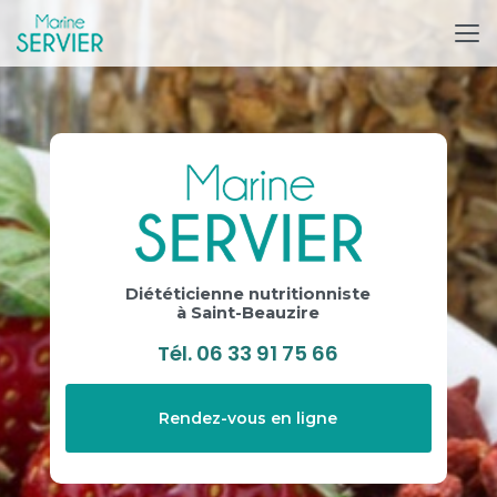
Aller
au
contenu
principal
Diététicienne nutritionniste
à Saint-Beauzire
Tél.
06 33 91 75 66
Rendez-vous en ligne