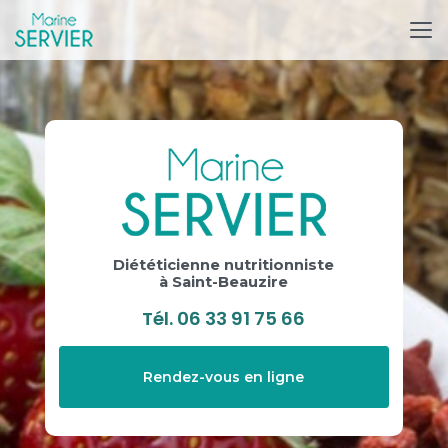
Aller
au
contenu
principal
Diététicienne nutritionniste
à Saint-Beauzire
Tél.
06 33 91 75 66
Rendez-vous en ligne