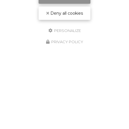
rééquilibrage alimentaire pour perdre la
ceinture abdominale à Saint-Beauzire.
Les…
Deny all cookies
Toute l'actualité
PERSONALIZE
PRIVACY POLICY
Marine Servier
Diététicienne nutritionniste
à Saint-Beauzire
,
Lempdes et
Les Ancizes-Comps
6 bis rue du Pont Neuf
63360
Saint-Beauzire