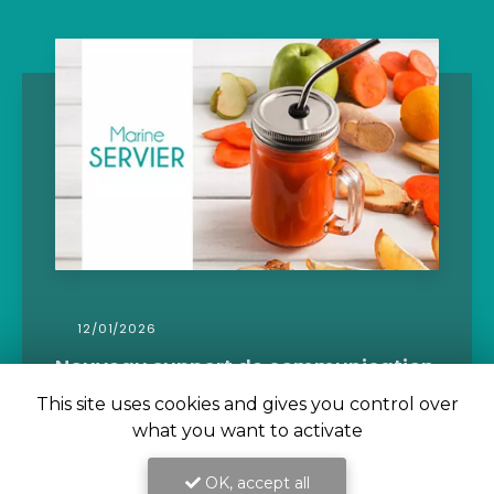
09/11/2021
Rééquilibrage alimentaire pour
perdre la ceinture abdominale par
This site uses cookies and gives you control over
diététicienne à Saint-Beauzire
what you want to activate
Marine Servier
votre diététicienne
nutritionniste vous conseille pour
le
OK, accept all