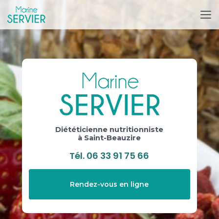
Aller
au
contenu
principal
Diététicienne nutritionniste
à Saint-Beauzire
Tél.
06 33 91 75 66
Rendez-vous en ligne