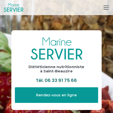
Aller
au
contenu
principal
Diététicienne nutritionniste
à Saint-Beauzire
Tél.
06 33 91 75 66
Rendez-vous en ligne