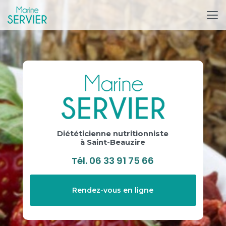
Aller
au
contenu
principal
Diététicienne nutritionniste
à Saint-Beauzire
Tél.
06 33 91 75 66
Rendez-vous en ligne