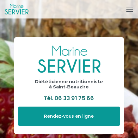
Aller
au
contenu
principal
Diététicienne nutritionniste
à Saint-Beauzire
Tél.
06 33 91 75 66
Rendez-vous en ligne