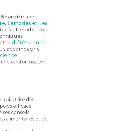
t-Beauzire
avec
ire, Lempdes et Les
der à atteindre vos
echniques
otre diététicienne
vous accompagne
icienne
e transformation
 qui utilise des
oids efficace.
 ses conseils
es alimentaires et de