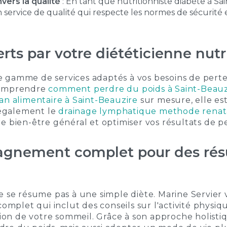
ers la qualité
: En tant que
nutritionniste diabète à Sa
n service de qualité qui respecte les normes de sécurité 
erts par votre diététicienne nutr
 gamme de services adaptés à vos besoins de perte
comprendre
comment perdre du poids à Saint-Beauz
an alimentaire à Saint-Beauzire
sur mesure, elle es
e également le
drainage lymphatique methode renata
e bien-être général et optimiser vos résultats de pe
gnement complet pour des résu
e se résume pas à une simple diète. Marine Servier 
let qui inclut des conseils sur l'activité physiqu
ation de votre sommeil. Grâce à son approche holist