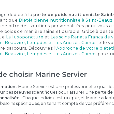
age dédiée à la
perte de poids nutritionniste Sain
 tant que
Diététicienne nutritionniste à Saint-Beauz
rine offre des solutions personnalisées pour vous ai
de poids de manière saine et durable. Grâce à des t
que
La luxoponcture
et
Les soins Renata Franca de v
aint-Beauzire, Lempdes et Les Ancizes-Comps
, elle 
re parcours. Découvrez l'
Approche de votre diétét
aint-Beauzire, Lempdes et Les Ancizes-Comps
pour un
de choisir Marine Servier
ormation
: Marine Servier est une professionnelle qualifiée
r des preuves scientifiques pour assurer une perte de p
onnalisée
: Chaque individu est unique, et Marine adapte
s besoins spécifiques, en tenant compte de vos préférenc