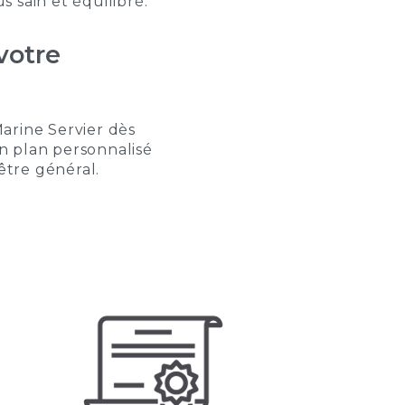
 sain et équilibré.
votre
arine Servier dès
n plan personnalisé
être général.