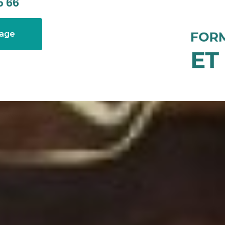
5 66
sage