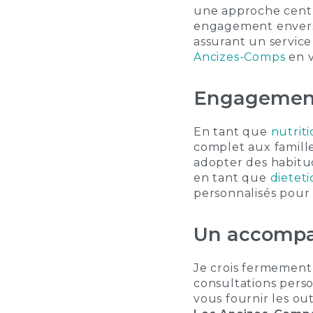
une approche centré
engagement envers l
assurant un service
Ancizes-Comps
en v
Engagement 
En tant que
nutrit
complet aux famill
adopter des habitud
en tant que
dietet
personnalisés pour 
Un accompa
Je crois fermement
consultations perso
vous fournir les ou