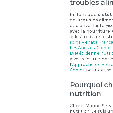
troubles al
En tant que
diétét
des
troubles alime
et bienveillante vi
avec la nourriture
aide à réduire le st
soins Renata Franca
Les Ancizes-Comps
Diététicienne nutri
à vous fournir des 
l'
Approche de votre 
Comps
pour des sol
Pourquoi ch
nutrition
Choisir Marine Serv
nutrition. Je suis 