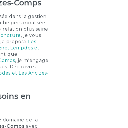
izes-Comps
sée dans la gestion
che personnalisée
 relation plus saine
poncture
, je vous
, je propose
Les
zire, Lempdes et
ant que
-Comps
, je m'engage
ques. Découvrez
pdes et Les Ancizes-
soins en
le domaine de la
izes-Comps
avec