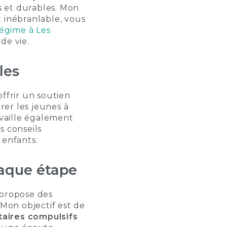
s et durables. Mon
 inébranlable, vous
régime à Les
de vie.
les
offrir un soutien
er les jeunes à
availle également
s conseils
 enfants.
aque étape
 propose des
 Mon objectif est de
taires compulsifs