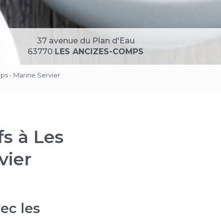
37 avenue du Plan d'Eau
63770
LES ANCIZES-COMPS
ps - Marine Servier
s à Les
vier
ec les