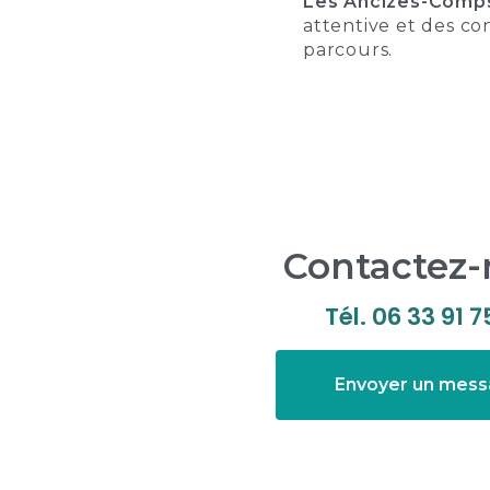
Les Ancizes-Comp
attentive et des co
parcours.
Contactez
Tél.
06 33 91 7
Envoyer un mes