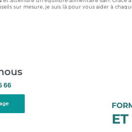
s
et atteindre un équilibre alimentaire sain. Grâce
nseils sur mesure, je suis là pour vous aider à chaq
-nous
5 66
sage