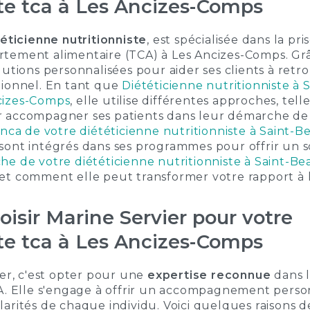
ste tca à Les Ancizes-Comps
éticienne nutritionniste
, est spécialisée dans la pr
tement alimentaire (TCA) à Les Ancizes-Comps. Grâc
lutions personnalisées pour aider ses clients à retr
tionnel. En tant que
Diététicienne nutritionniste à 
cizes-Comps
, elle utilise différentes approches, tel
r accompagner ses patients dans leur démarche de 
anca de votre diététicienne nutritionniste à Saint-
sont intégrés dans ses programmes pour offrir un 
he de votre diététicienne nutritionniste à Saint-B
et comment elle peut transformer votre rapport à l
isir Marine Servier pour votre
ste tca à Les Ancizes-Comps
ier, c'est opter pour une
expertise reconnue
dans l
A. Elle s'engage à offrir un accompagnement perso
rités de chaque individu. Voici quelques raisons de 