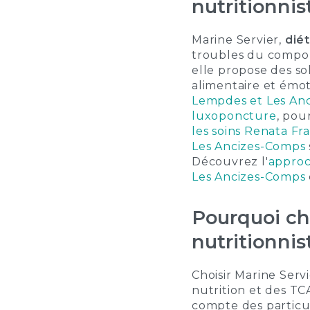
nutritionni
Marine Servier,
diét
troubles du compor
elle propose des so
alimentaire et émo
Lempdes et Les An
luxoponcture
, pou
les soins Renata Fr
Les Ancizes-Comps
Découvrez l'
approc
Les Ancizes-Comps
Pourquoi cho
nutritionni
Choisir Marine Serv
nutrition et des TC
compte des particula