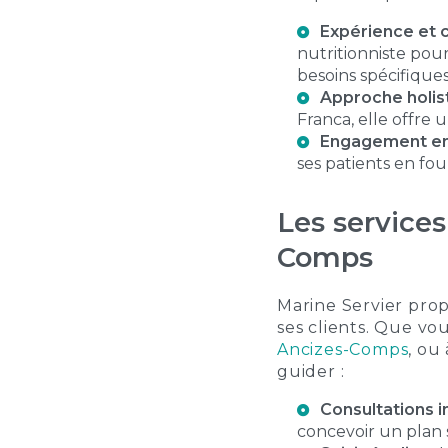
Expérience et 
nutritionniste pou
besoins spécifiques
Approche holist
Franca
, elle offre
Engagement env
ses patients en fou
Les services
Comps
Marine Servier pro
ses clients. Que vo
Ancizes-Comps
, ou
guider :
Consultations in
concevoir un plan