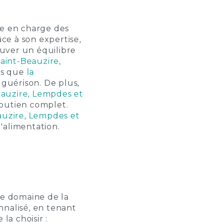
ise en charge des
e à son expertise,
ouver un équilibre
Saint-Beauzire,
les que
la
guérison. De plus,
Beauzire, Lempdes et
soutien complet.
eauzire, Lempdes et
'alimentation.
e domaine de la
nnalisé, en tenant
la choisir :