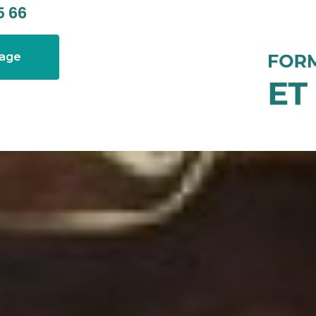
5 66
sage