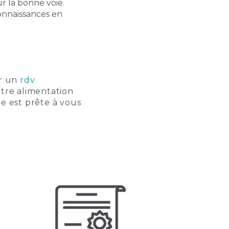
 la bonne voie.
onnaissances en
er un
rdv
otre alimentation
ne est prête à vous