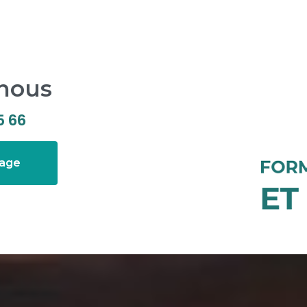
-nous
5 66
sage